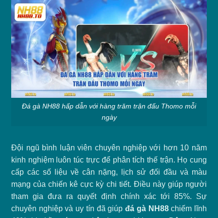
Đá gà NH88 hấp dẫn với hàng trăm trận đấu Thomo mỗi
ngày
Đội ngũ bình luận viên chuyên nghiệp với hơn 10 năm
kinh nghiệm luôn túc trực để phân tích thế trận. Họ cung
cấp các số liệu về cân nặng, lịch sử đối đầu và màu
mạng của chiến kê cực kỳ chi tiết. Điều này giúp người
tham gia đưa ra quyết định chính xác tới 85%. Sự
chuyên nghiệp và uy tín đã giúp
đá gà NH88
chiếm lĩnh