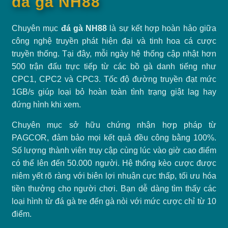
đá gà NH88
Chuyên mục
đá gà NH88
là sự kết hợp hoàn hảo giữa
công nghệ truyền phát hiện đại và tinh hoa cá cược
truyền thống. Tại đây, mỗi ngày hệ thống cập nhật hơn
500 trận đấu trực tiếp từ các bồ gà danh tiếng như
CPC1, CPC2 và CPC3. Tốc độ đường truyền đạt mức
1GB/s giúp loại bỏ hoàn toàn tình trạng giật lag hay
đứng hình khi xem.
Chuyên mục sở hữu chứng nhận hợp pháp từ
PAGCOR, đảm bảo mọi kết quả đều công bằng 100%.
Số lượng thành viên truy cập cùng lúc vào giờ cao điểm
có thể lên đến 50.000 người. Hệ thống kèo cược được
niêm yết rõ ràng với biên lợi nhuận cực thấp, tối ưu hóa
tiền thưởng cho người chơi. Bạn dễ dàng tìm thấy các
loại hình từ đá gà tre đến gà nòi với mức cược chỉ từ 10
điểm.