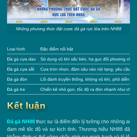
Những phương thức đặt cược đá gà rực lửa trên NH88
Loại hình
Đặc điểm nổi bật
Đá gà cựa dao
Sử dụng vũ khí sắc bén, hạ gục đối phương chỉ t
Đá gà cựa sắt
Cựa tròn nhọn, đâm sâu vào nội tạng, yêu cầu ch
Đá gà đòn
Lối đánh truyền thống, không vũ khí, phô diễn kỹ
Đá gà tre
Chiến kê nhỏ gọn, tốc độ ra đòn nhanh như chớ
Kết luận
Đá gà NH88
thực sự là điểm đến lý tưởng cho những ai
đam mê tốc độ và sự kịch tính. Thương hiệu NH88 đã
khẳng định vị thế vững chắc nhờ sự minh bạch và tỷ lệ