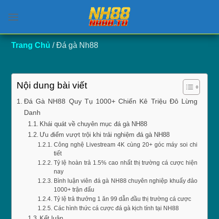
Skip
to
content
Trang Chủ
/
Đá gà Nh88
Nội dung bài viết
Đá Gà NH88 Quy Tụ 1000+ Chiến Kê Triệu Đô Lừng
Danh
Khái quát về chuyên mục đá gà NH88
Ưu điểm vượt trội khi trải nghiệm đá gà NH88
Công nghệ Livestream 4K cùng 20+ góc máy soi chi
tiết
Tỷ lệ hoàn trả 1.5% cao nhất thị trường cá cược hiện
nay
Bình luận viên đá gà NH88 chuyên nghiệp khuấy đảo
1000+ trận đấu
Tỷ lệ trả thưởng 1 ăn 99 dẫn đầu thị trường cá cược
Các hình thức cá cược đá gà kịch tính tại NH88
Kết luận