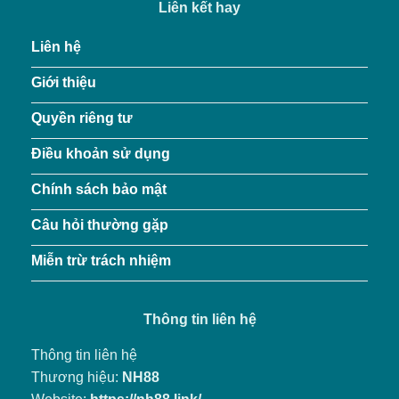
Liên kết hay
Liên hệ
Giới thiệu
Quyền riêng tư
Điều khoản sử dụng
Chính sách bảo mật
Câu hỏi thường gặp
Miễn trừ trách nhiệm
Thông tin liên hệ
Thông tin liên hệ
Thương hiệu:
NH88