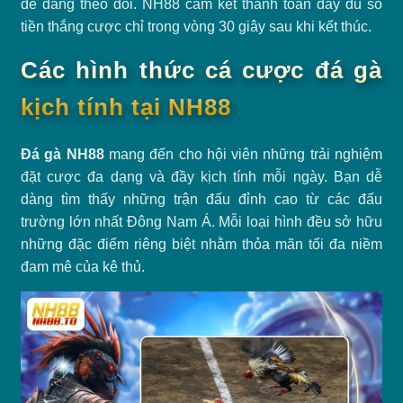
dễ dàng theo dõi. NH88 cam kết thanh toán đầy đủ số
tiền thắng cược chỉ trong vòng 30 giây sau khi kết thúc.
Các hình thức cá cược đá gà
kịch tính tại NH88
Đá gà NH88
mang đến cho hội viên những trải nghiệm
đặt cược đa dạng và đầy kịch tính mỗi ngày. Bạn dễ
dàng tìm thấy những trận đấu đỉnh cao từ các đấu
trường lớn nhất Đông Nam Á. Mỗi loại hình đều sở hữu
những đặc điểm riêng biệt nhằm thỏa mãn tối đa niềm
đam mê của kê thủ.