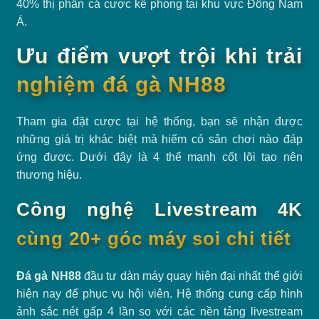
40% thị phần cá cược kê phong tại khu vực Đông Nam
Á.
Ưu điểm vượt trội khi trải
nghiệm đá gà NH88
Tham gia đặt cược tại hệ thống, bạn sẽ nhận được
những giá trị khác biệt mà hiếm có sân chơi nào đáp
ứng được. Dưới đây là 4 thế mạnh cốt lõi tạo nên
thương hiệu.
Công nghệ Livestream 4K
cùng 20+ góc máy soi chi tiết
Đá gà NH88
đầu tư dàn máy quay hiện đại nhất thế giới
hiện nay để phục vụ hội viên. Hệ thống cung cấp hình
ảnh sắc nét gấp 4 lần so với các nền tảng livestream