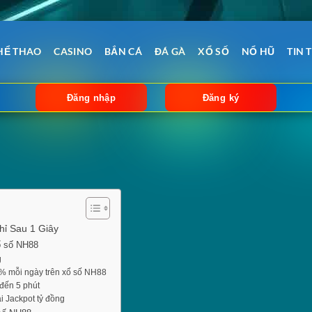
HỂ THAO
CASINO
BẮN CÁ
ĐÁ GÀ
XỔ SỐ
NỔ HŨ
TIN 
Đăng nhập
Đăng ký
hỉ Sau 1 Giây
ổ số NH88
g
8% mỗi ngày trên xổ số NH88
 đến 5 phút
 Jackpot tỷ đồng