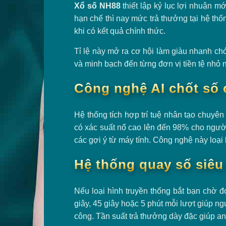
Xổ số NH88
thiết lập kỷ lục lợi nhuận m
hạn chế thì nay mức trả thưởng tại hệ t
khi có kết quả chính thức.
Tỉ lệ này mở ra cơ hội làm giàu nhanh ch
và minh bạch đến từng đơn vị tiền tệ nhỏ 
Công nghệ AI chốt số 
Hệ thống tích hợp trí tuệ nhân tạo chuyê
có xác suất nổ cao lên đến 98% cho ngườ
các gợi ý từ máy tính. Công nghệ này loại
Hệ thống quay số siêu 
Nếu loại hình truyền thống bắt bạn chờ đợ
giây, 45 giây hoặc 5 phút mỗi lượt giúp 
công. Tần suất trả thưởng dày đặc giúp a