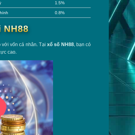
ỳ
1.5%
chính
0.8%
ại NH88
p với vốn cá nhân. Tại
xổ số NH88
, bạn có
cực cao.