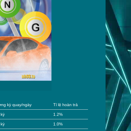
ợng kỳ quay/ngày
Tỉ lệ hoàn trả
 kỳ
1.2%
 kỳ
1.0%