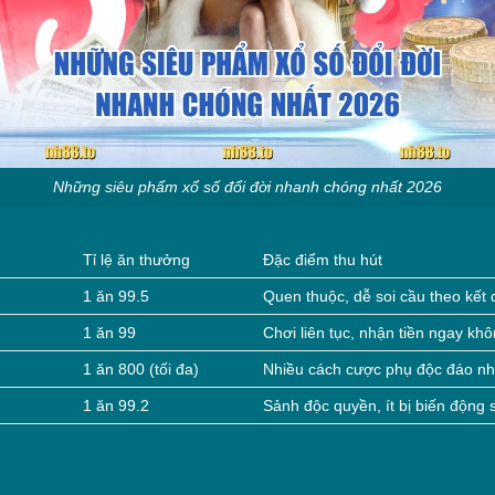
Những siêu phẩm xổ số đổi đời nhanh chóng nhất 2026
Tỉ lệ ăn thưởng
Đặc điểm thu hút
i
1 ăn 99.5
Quen thuộc, dễ soi cầu theo kết 
1 ăn 99
Chơi liên tục, nhận tiền ngay kh
1 ăn 800 (tối đa)
Nhiều cách cược phụ độc đáo n
1 ăn 99.2
Sảnh độc quyền, ít bị biến động 