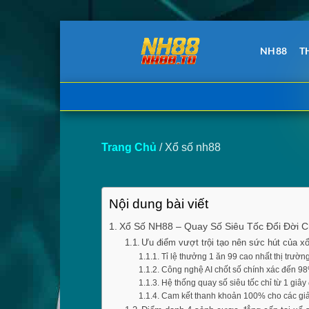
Skip
to
NH88
T
content
Trang Chủ
/
Xổ số nh88
Nội dung bài viết
Xổ Số NH88 – Quay Số Siêu Tốc Đổi Đời C
Ưu điểm vượt trội tạo nên sức hút của x
Tỉ lệ thưởng 1 ăn 99 cao nhất thị trườn
Công nghệ AI chốt số chính xác đến 9
Hệ thống quay số siêu tốc chỉ từ 1 giây
Cam kết thanh khoản 100% cho các giải