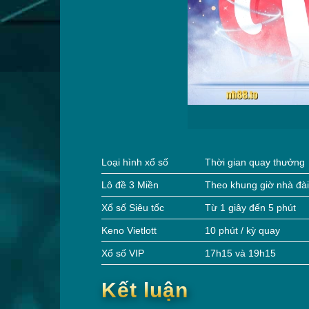
Loại hình xổ số
Thời gian quay thưởng
Lô đề 3 Miền
Theo khung giờ nhà đà
Xổ số Siêu tốc
Từ 1 giây đến 5 phút
Keno Vietlott
10 phút / kỳ quay
Xổ số VIP
17h15 và 19h15
Kết luận