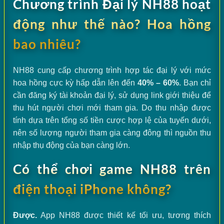
Chương trình Đại lý NH88 hoạt
động như thế nào? Hoa hồng
bao nhiêu?
NH88 cung cấp chương trình hợp tác đại lý với mức
hoa hồng cực kỳ hấp dẫn lên đến
40% – 60%
. Bạn chỉ
cần đăng ký tài khoản đại lý, sử dụng link giới thiệu để
thu hút người chơi mới tham gia. Do thu nhập được
tính dựa trên tổng số tiền cược hợp lệ của tuyến dưới,
nên số lượng người tham gia càng đông thì nguồn thu
nhập thụ động của bạn càng lớn.
Có thể chơi game NH88 trên
điện thoại iPhone không?
Được.
App NH88 được thiết kế tối ưu, tương thích