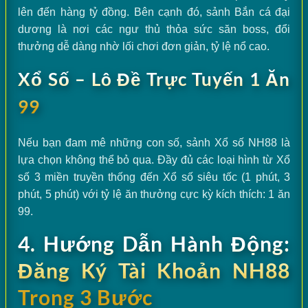
lên đến hàng tỷ đồng. Bên cạnh đó, sảnh Bắn cá đại
dương là nơi các ngư thủ thỏa sức săn boss, đổi
thưởng dễ dàng nhờ lối chơi đơn giản, tỷ lệ nổ cao.
Xổ Số – Lô Đề Trực Tuyến 1 Ăn
99
Nếu bạn đam mê những con số, sảnh Xổ số NH88 là
lựa chọn không thể bỏ qua. Đầy đủ các loại hình từ Xổ
số 3 miền truyền thống đến Xổ số siêu tốc (1 phút, 3
phút, 5 phút) với tỷ lệ ăn thưởng cực kỳ kích thích: 1 ăn
99.
4. Hướng Dẫn Hành Động:
Đăng Ký Tài Khoản NH88
Trong 3 Bước