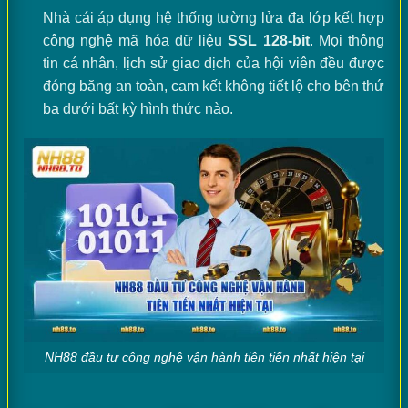
Nhà cái áp dụng hệ thống tường lửa đa lớp kết hợp
công nghệ mã hóa dữ liệu
SSL 128-bit
. Mọi thông
tin cá nhân, lịch sử giao dịch của hội viên đều được
đóng băng an toàn, cam kết không tiết lộ cho bên thứ
ba dưới bất kỳ hình thức nào.
NH88 đầu tư công nghệ vận hành tiên tiến nhất hiện tại