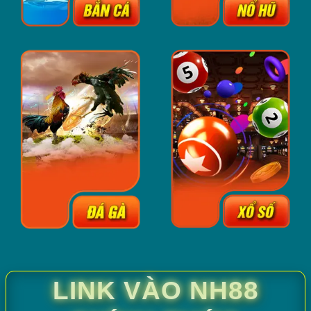
LINK VÀO NH88