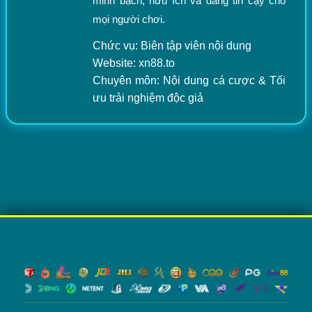
minh bạch, hữu ích và đáng tin cậy cho
mọi người chơi.
Chức vụ: Biên tập viên nội dung
Website: xn88.to
Chuyên môn: Nội dung cá cược & Tối
ưu trải nghiệm độc giả