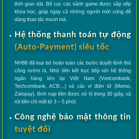
thời gian dài. Bố cục các sảnh game được sắp xếp
khoa học, giúp ngay cả những người mới cũng dễ
dàng thao tác mượt mà.
Hệ thống thanh toán tự động
(Auto-Payment) siêu tốc
NH88 đã loại bỏ hoàn toàn các bước duyệt lệnh thủ
công rườm rà. Nhờ liên kết trực tiếp với hệ thống
ngân hàng lớn tại Việt Nam (Vietcombank,
Techcombank, ACB…) và các ví điện tử (Momo,
Zalopay), lệnh nạp tiền được xử lý trong 30 giây, và
rút tiền chỉ mất từ 3 – 5 phút.
Công nghệ bảo mật thông tin
tuyệt đối