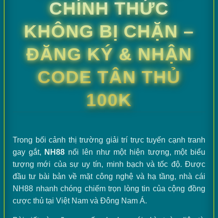
CHÍNH THỨC
KHÔNG BỊ CHẶN –
ĐĂNG KÝ & NHẬN
CODE TÂN THỦ
100K
Trong bối cảnh thị trường giải trí trực tuyến cạnh tranh
gay gắt,
NH88
nổi lên như một hiện tượng, một biểu
tượng mới của sự uy tín, minh bạch và tốc độ. Được
đầu tư bài bản về mặt công nghệ và hạ tầng, nhà cái
NH88 nhanh chóng chiếm trọn lòng tin của cộng đồng
cược thủ tại Việt Nam và Đông Nam Á.