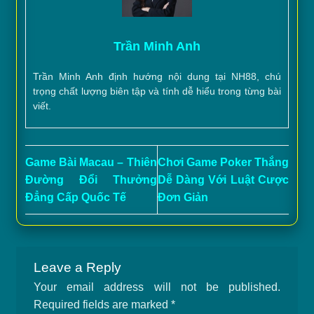
Trần Minh Anh
Trần Minh Anh định hướng nội dung tại NH88, chú
trọng chất lượng biên tập và tính dễ hiểu trong từng bài
viết.
Game Bài Macau – Thiên
Chơi Game Poker Thắng
Đường Đổi Thưởng
Dễ Dàng Với Luật Cược
Đẳng Cấp Quốc Tế
Đơn Giản
Leave a Reply
Your email address will not be published.
Required fields are marked
*