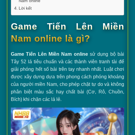
Nam online
Lời kết
Game Tiến Lên Miền
Nam online là gì?
Game Tiến Lên Miền Nam online
sử dụng bộ bài
Tây 52 lá tiêu chuẩn và các thành viên tranh tài để
giải phóng hết số bài trên tay nhanh nhất. Luật chơi
được xây dựng dựa trên phong cách phóng khoáng
của người miền Nam, cho phép chặt tự do và không
phân biệt màu sắc hay chất bài (Cơ, Rô, Chuồn,
Bích) khi chặn các lá lẻ.