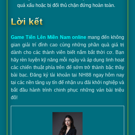
quá xấu hoặc bị đối thủ chặn đứng hoàn toàn.
Lời kết
Game Tiến Lên Miền Nam online
mang đến không
gian giải trí đỉnh cao cùng những phần quà giá trị
dành cho các thành viên biết nắm bắt thời cơ. Bạn
hãy rèn luyện kỹ năng mỗi ngày và áp dụng linh hoạt
các chiến thuật phía trên để sớm trở thành bậc thầy
bài bạc. Đăng ký tài khoản tại NH88 ngay hôm nay
tại các nền tảng uy tín để nhận ưu đãi khởi nghiệp và
bắt đầu hành trình chinh phục những ván bài triệu
đô!