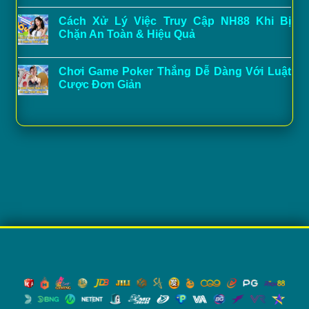
Cách Xử Lý Việc Truy Cập NH88 Khi Bị
Chặn An Toàn & Hiệu Quả
Chơi Game Poker Thắng Dễ Dàng Với Luật
Cược Đơn Giản