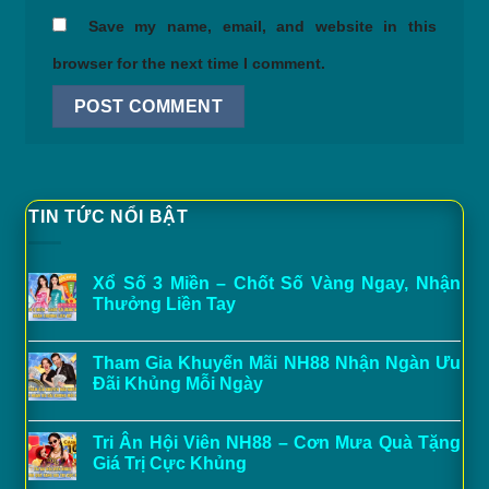
Save my name, email, and website in this
browser for the next time I comment.
TIN TỨC NỔI BẬT
Xổ Số 3 Miền – Chốt Số Vàng Ngay, Nhận
Thưởng Liền Tay
Tham Gia Khuyến Mãi NH88 Nhận Ngàn Ưu
Đãi Khủng Mỗi Ngày
Tri Ân Hội Viên NH88 – Cơn Mưa Quà Tặng
Giá Trị Cực Khủng