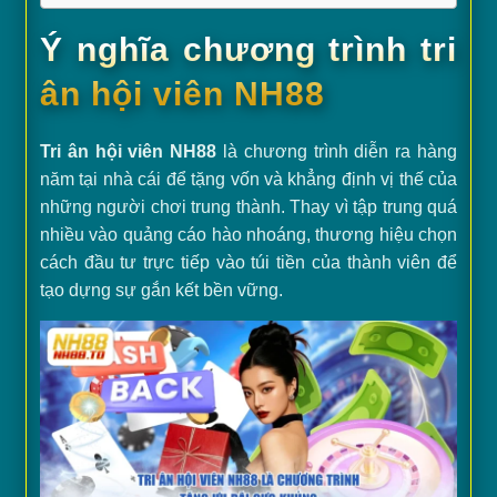
Ý nghĩa chương trình tri
ân hội viên NH88
Tri ân hội viên NH88
là chương trình diễn ra hàng
năm tại nhà cái để tặng vốn và khẳng định vị thế của
những người chơi trung thành. Thay vì tập trung quá
nhiều vào quảng cáo hào nhoáng, thương hiệu chọn
cách đầu tư trực tiếp vào túi tiền của thành viên để
tạo dựng sự gắn kết bền vững.