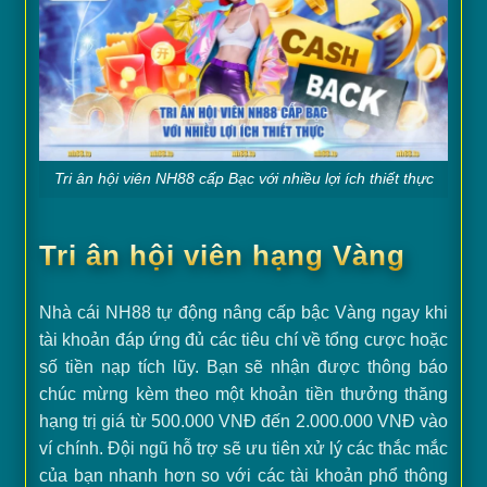
Tri ân hội viên NH88 cấp Bạc với nhiều lợi ích thiết thực
Tri ân hội viên hạng Vàng
Nhà cái NH88 tự động nâng cấp bậc Vàng ngay khi
tài khoản đáp ứng đủ các tiêu chí về tổng cược hoặc
số tiền nạp tích lũy. Bạn sẽ nhận được thông báo
chúc mừng kèm theo một khoản tiền thưởng thăng
hạng trị giá từ 500.000 VNĐ đến 2.000.000 VNĐ vào
ví chính. Đội ngũ hỗ trợ sẽ ưu tiên xử lý các thắc mắc
của bạn nhanh hơn so với các tài khoản phổ thông