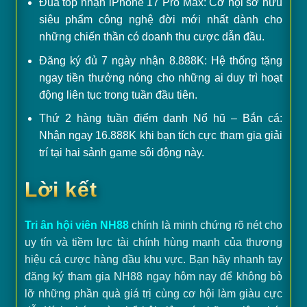
Đua top nhận iPhone 17 Pro Max: Cơ hội sở hữu
siêu phẩm công nghệ đời mới nhất dành cho
những chiến thần có doanh thu cược dẫn đầu.
Đăng ký đủ 7 ngày nhận 8.888K: Hệ thống tặng
ngay tiền thưởng nóng cho những ai duy trì hoạt
động liên tục trong tuần đầu tiên.
Thứ 2 hàng tuần điểm danh Nổ hũ – Bắn cá:
Nhận ngay 16.888K khi bạn tích cực tham gia giải
trí tại hai sảnh game sôi động này.
Lời kết
Tri ân hội viên NH88
chính là minh chứng rõ nét cho
uy tín và tiềm lực tài chính hùng mạnh của thương
hiệu cá cược hàng đầu khu vực. Bạn hãy nhanh tay
đăng ký tham gia NH88 ngay hôm nay để không bỏ
lỡ những phần quà giá trị cùng cơ hội làm giàu cực