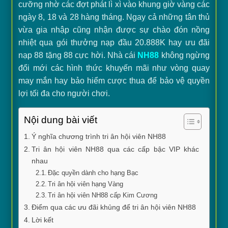
cưỡng nhờ các đợt phát lì xì vào khung giờ vàng các
ngày 8, 18 và 28 hàng tháng. Ngay cả những tân thủ
vừa gia nhập cũng nhận được sự chào đón nồng
nhiệt qua gói thưởng nạp đầu 20.888K hay ưu đãi
nạp 88 tặng 88 cực hời. Nhà cái
NH88
không ngừng
đổi mới các hình thức khuyến mãi như vòng quay
may mắn hay bảo hiểm cược thua để bảo vệ quyền
lợi tối đa cho người chơi.
Nội dung bài viết
Ý nghĩa chương trình tri ân hội viên NH88
Tri ân hội viên NH88 qua các cấp bậc VIP khác
nhau
Đặc quyền dành cho hạng Bạc
Tri ân hội viên hạng Vàng
Tri ân hội viên NH88 cấp Kim Cương
Điểm qua các ưu đãi khủng để tri ân hội viên NH88
Lời kết