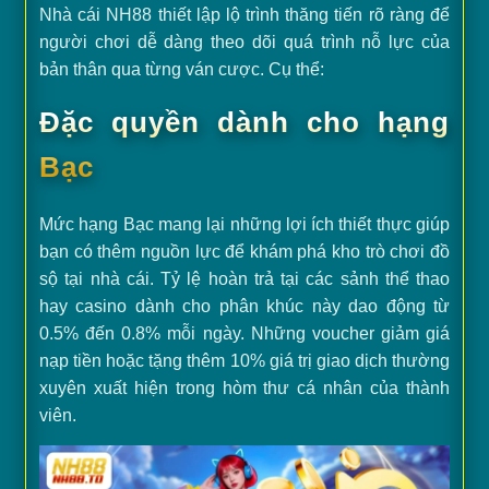
Nhà cái NH88 thiết lập lộ trình thăng tiến rõ ràng để
người chơi dễ dàng theo dõi quá trình nỗ lực của
bản thân qua từng ván cược. Cụ thể:
Đặc quyền dành cho hạng
Bạc
Mức hạng Bạc mang lại những lợi ích thiết thực giúp
bạn có thêm nguồn lực để khám phá kho trò chơi đồ
sộ tại nhà cái. Tỷ lệ hoàn trả tại các sảnh thể thao
hay casino dành cho phân khúc này dao động từ
0.5% đến 0.8% mỗi ngày. Những voucher giảm giá
nạp tiền hoặc tặng thêm 10% giá trị giao dịch thường
xuyên xuất hiện trong hòm thư cá nhân của thành
viên.