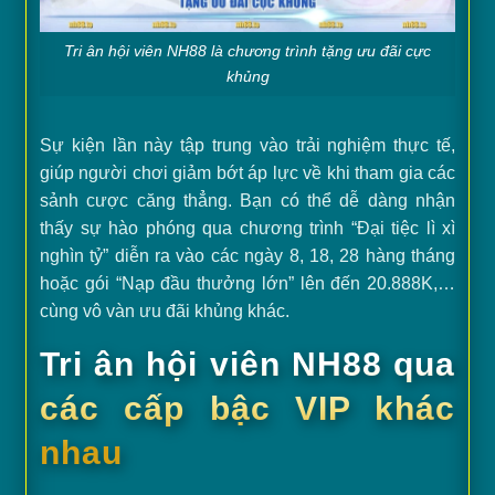
Tri ân hội viên NH88 là chương trình tặng ưu đãi cực
khủng
Sự kiện lần này tập trung vào trải nghiệm thực tế,
giúp người chơi giảm bớt áp lực về khi tham gia các
sảnh cược căng thẳng. Bạn có thể dễ dàng nhận
thấy sự hào phóng qua chương trình “Đại tiệc lì xì
nghìn tỷ” diễn ra vào các ngày 8, 18, 28 hàng tháng
hoặc gói “Nạp đầu thưởng lớn” lên đến 20.888K,…
cùng vô vàn ưu đãi khủng khác.
Tri ân hội viên NH88 qua
các cấp bậc VIP khác
nhau