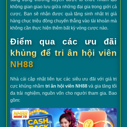
không gian giao lưu giữa những đại gia trong giới cá
cược. Bạn sẽ nhận được quà tặng sinh nhật trị giá
hàng chục triệu đồng chuyển thẳng vào tài khoản mà
không cần thực hiện thêm bất kỳ vòng cược nào.
Điểm qua các ưu đãi
khủng để tri ân hội viên
NH88
Nhà cái cập nhật liên tục các siêu ưu đãi với giá trị
cực khủng nhằm
tri ân hội viên NH88
và gia tăng tối
đa trải nghiệm, nguồn vốn cho người tham gia. Bao
gồm: