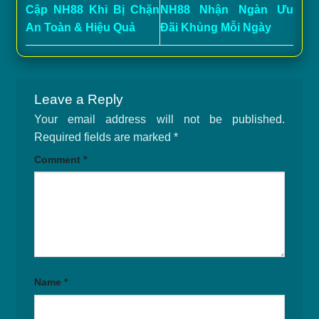
Cập NH88 Khi Bị Chặn
NH88 Nhận Ngàn Ưu
An Toàn & Hiệu Quả
Đãi Khủng Mỗi Ngày
Leave a Reply
Your email address will not be published.
Required fields are marked
*
Comment
*
Name
*