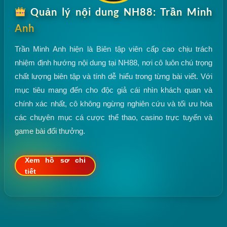
Quản lý nội dung NH88: Trần Minh
Anh
Trần Minh Anh hiện là Biên tập viên cấp cao chịu trách
nhiệm định hướng nội dung tại NH88, nơi cô luôn chú trọng
chất lượng biên tập và tính dễ hiểu trong từng bài viết. Với
mục tiêu mang đến cho độc giả cái nhìn khách quan và
chính xác nhất, cô không ngừng nghiên cứu và tối ưu hóa
các chuyên mục cá cược thể thao, casino trực tuyến và
game bài đổi thưởng.
Xem hồ sơ chi
tiết