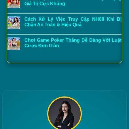
Giá Trị Cực Khủng
Cách Xử Lý Việc Truy Cập NH88 Khi Bị
Chặn An Toàn & Hiệu Quả
Chơi Game Poker Thắng Dễ Dàng Với Luật
Cược Đơn Giản