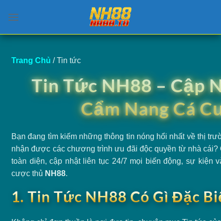
Skip
to
content
Trang Chủ
/
Tin tức
Tin Tức NH88 – Cập 
Cẩm Nang Cá C
Bạn đang tìm kiếm những thông tin nóng hổi nhất về thị tr
nhận được các chương trình ưu đãi độc quyền từ nhà cái?
toàn diện, cập nhật liên tục 24/7 mọi biến động, sự kiện 
cược thủ
NH88
.
1. Tin Tức NH88 Có Gì Đặc Bi