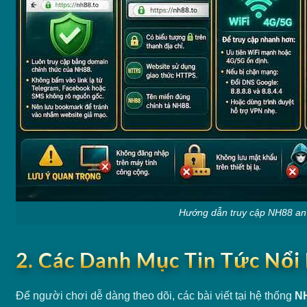
Hướng dẫn truy cập NH88 an
2. Các Danh Mục Tin Tức Nổi
Để người chơi dễ dàng theo dõi, các bài viết tại hệ thống
N