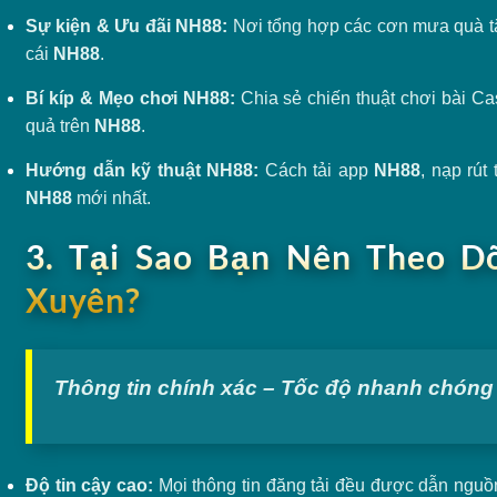
Sự kiện & Ưu đãi NH88:
Nơi tổng hợp các cơn mưa quà tặ
cái
NH88
.
Bí kíp & Mẹo chơi NH88:
Chia sẻ chiến thuật chơi bài Cas
quả trên
NH88
.
Hướng dẫn kỹ thuật NH88:
Cách tải app
NH88
, nạp rút
NH88
mới nhất.
3. Tại Sao Bạn Nên Theo 
Xuyên?
Thông tin chính xác – Tốc độ nhanh chóng
Độ tin cậy cao:
Mọi thông tin đăng tải đều được dẫn nguồn