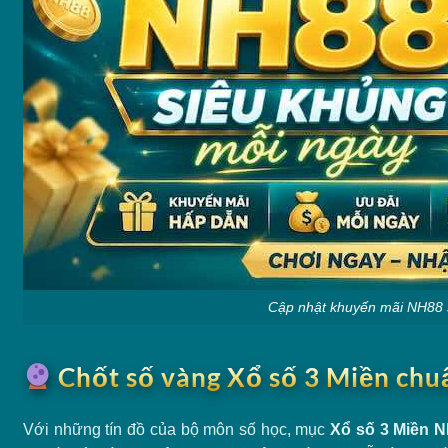
Cập nhật khuyến mãi NH88 
Chốt số vàng Xổ số 3 Miền chu
Với những tín đồ của bộ môn số học, mục
Xổ số 3 Miền 