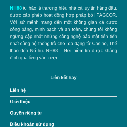
NH88
tự hào là thương hiệu nhà cái uy tín hàng đầu,
được cấp phép hoạt động hợp pháp bởi PAGCOR.
Với sứ mệnh mang đến một không gian cá cược
công bằng, minh bạch và an toàn, chúng tôi không
ngừng cập nhật những công nghệ bảo mật tiên tiến
nhất cùng hệ thống trò chơi đa dạng từ Casino, Thể
thao đến Nổ hũ. NH88 – Nơi niềm tin được khẳng
định qua từng ván cược.
Liên kết hay
Liên hệ
Giới thiệu
Quyền riêng tư
Điều khoản sử dụng