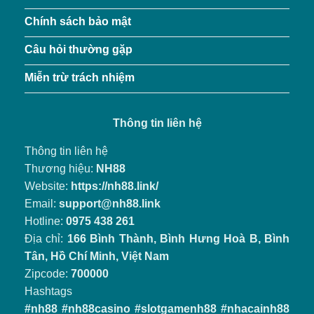
Chính sách bảo mật
Câu hỏi thường gặp
Miễn trừ trách nhiệm
Thông tin liên hệ
Thông tin liên hệ
Thương hiệu:
NH88
Website:
https://nh88.link/
Email:
support@nh88.link
Hotline:
0975 438 261
Địa chỉ:
166 Bình Thành, Bình Hưng Hoà B, Bình
Tân, Hồ Chí Minh, Việt Nam
Zipcode:
700000
Hashtags
#nh88 #nh88casino #slotgamenh88 #nhacainh88