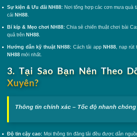
Sự kiện & Ưu đãi NH88:
Nơi tổng hợp các cơn mưa quà tặ
cái
NH88
.
Bí kíp & Mẹo chơi NH88:
Chia sẻ chiến thuật chơi bài Cas
quả trên
NH88
.
Hướng dẫn kỹ thuật NH88:
Cách tải app
NH88
, nạp rút
NH88
mới nhất.
3. Tại Sao Bạn Nên Theo 
Xuyên?
Thông tin chính xác – Tốc độ nhanh chóng
Độ tin cậy cao:
Mọi thông tin đăng tải đều được dẫn nguồn