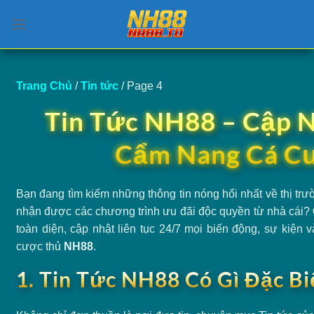
Skip
to
content
Trang Chủ
/
Tin tức
/
Page 4
Tin Tức NH88 – Cập 
Cẩm Nang Cá C
Bạn đang tìm kiếm những thông tin nóng hổi nhất về thị tr
nhận được các chương trình ưu đãi độc quyền từ nhà cái?
toàn diện, cập nhật liên tục 24/7 mọi biến động, sự kiện 
cược thủ
NH88
.
1. Tin Tức NH88 Có Gì Đặc Bi