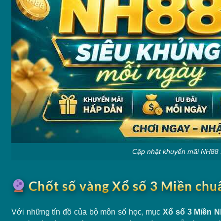
Cập nhật khuyến mãi NH88 
Chốt số vàng Xổ số 3 Miền chu
Với những tín đồ của bộ môn số học, mục
Xổ số 3 Miền 