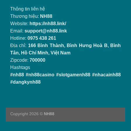
Thông tin liên hệ
Thương hiệu:
NH88
Website:
https://nh88.link/
Email:
support@nh88.link
Hotline:
0975 438 261
Địa chỉ:
166 Bình Thành, Bình Hưng Hoà B, Bình
Tân, Hồ Chí Minh, Việt Nam
Zipcode:
700000
Hashtags
#nh88 #nh88casino #slotgamenh88 #nhacainh88
#dangkynh88
Copyright 2026 ©
NH88