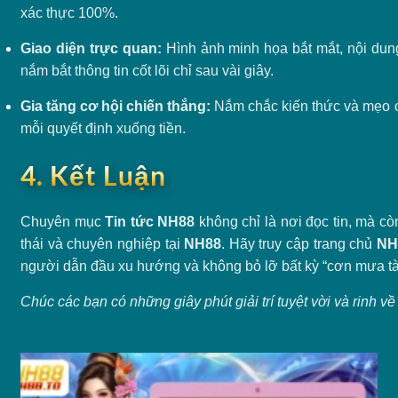
xác thực 100%.
Giao diện trực quan:
Hình ảnh minh họa bắt mắt, nội dun
nắm bắt thông tin cốt lõi chỉ sau vài giây.
Gia tăng cơ hội chiến thắng:
Nắm chắc kiến thức và mẹo c
mỗi quyết định xuống tiền.
4. Kết Luận
Chuyên mục
Tin tức NH88
không chỉ là nơi đọc tin, mà cò
thái và chuyên nghiệp tại
NH88
. Hãy truy cập trang chủ
NH
người dẫn đầu xu hướng và không bỏ lỡ bất kỳ “cơn mưa tà
Chúc các bạn có những giây phút giải trí tuyệt vời và rinh 