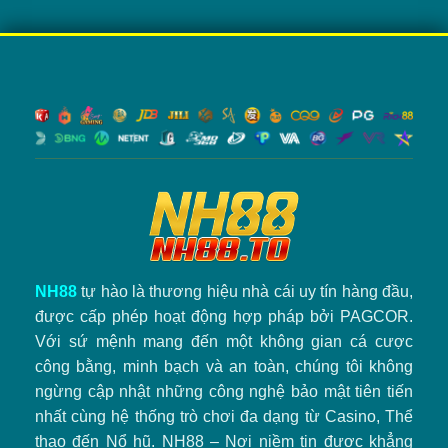
NH88
tự hào là thương hiệu nhà cái uy tín hàng đầu,
được cấp phép hoạt động hợp pháp bởi PAGCOR.
Với sứ mệnh mang đến một không gian cá cược
công bằng, minh bạch và an toàn, chúng tôi không
ngừng cập nhật những công nghệ bảo mật tiên tiến
nhất cùng hệ thống trò chơi đa dạng từ Casino, Thể
thao đến Nổ hũ. NH88 – Nơi niềm tin được khẳng