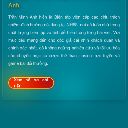
Anh
Trần Minh Anh hiện là Biên tập viên cấp cao chịu trách
nhiệm định hướng nội dung tại NH88, nơi cô luôn chú trọng
chất lượng biên tập và tính dễ hiểu trong từng bài viết. Với
mục tiêu mang đến cho độc giả cái nhìn khách quan và
chính xác nhất, cô không ngừng nghiên cứu và tối ưu hóa
các chuyên mục cá cược thể thao, casino trực tuyến và
game bài đổi thưởng.
Xem hồ sơ chi
tiết