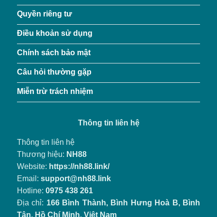
Quyền riêng tư
Điều khoản sử dụng
Chính sách bảo mật
Câu hỏi thường gặp
Miễn trừ trách nhiệm
Thông tin liên hệ
Thông tin liên hệ
Thương hiệu:
NH88
Website:
https://nh88.link/
Email:
support@nh88.link
Hotline:
0975 438 261
Địa chỉ:
166 Bình Thành, Bình Hưng Hoà B, Bình
Tân, Hồ Chí Minh, Việt Nam