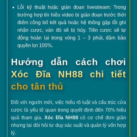
Lỗi kỹ thuật hoặc gián đoạn livestream: Trong
trường hợp tín hiệu video bị gián đoạn trước thời
điểm công bố kết quả hoặc hệ thống gặp lỗi ghi
nhận cược, ván đó sẽ bị hủy. Tiền cược sẽ tự
động hoàn lại trong vòng 1 – 3 phút, đảm bảo
quyền lợi 100%.
Hướng dẫn cách chơi
Xóc Đĩa NH88 chi tiết
cho tân thủ
Đối với người mới, việc hiểu rõ luật và cấu trúc cửa
cược là yếu tố quan trọng quyết định đến 70% hiệu
quả tham gia.
Xóc Đĩa NH88
có cơ chế đơn giản
nhưng lại đòi hỏi tư duy xác suất và quản lý vốn hợp
lý.