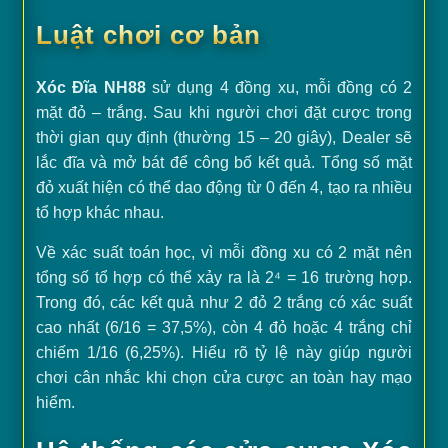
Luật chơi cơ bản
Xóc Đĩa NH88
sử dụng 4 đồng xu, mỗi đồng có 2
mặt đỏ – trắng. Sau khi người chơi đặt cược trong
thời gian quy định (thường 15 – 20 giây), Dealer sẽ
lắc đĩa và mở bát để công bố kết quả. Tổng số mặt
đỏ xuất hiện có thể dao động từ 0 đến 4, tạo ra nhiều
tổ hợp khác nhau.
Về xác suất toán học, vì mỗi đồng xu có 2 mặt nên
tổng số tổ hợp có thể xảy ra là 2⁴ = 16 trường hợp.
Trong đó, các kết quả như 2 đỏ 2 trắng có xác suất
cao nhất (6/16 = 37,5%), còn 4 đỏ hoặc 4 trắng chỉ
chiếm 1/16 (6,25%). Hiểu rõ tỷ lệ này giúp người
chơi cân nhắc khi chọn cửa cược an toàn hay mạo
hiểm.