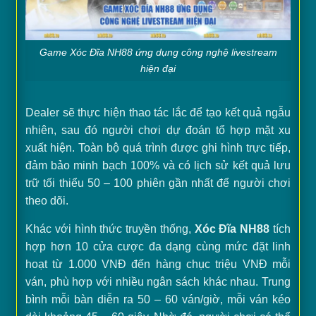
Game Xóc Đĩa NH88 ứng dụng công nghệ livestream
hiện đại
Dealer sẽ thực hiện thao tác lắc để tạo kết quả ngẫu
nhiên, sau đó người chơi dự đoán tổ hợp mặt xu
xuất hiện. Toàn bộ quá trình được ghi hình trực tiếp,
đảm bảo minh bạch 100% và có lịch sử kết quả lưu
trữ tối thiểu 50 – 100 phiên gần nhất để người chơi
theo dõi.
Khác với hình thức truyền thống,
Xóc Đĩa NH88
tích
hợp hơn 10 cửa cược đa dạng cùng mức đặt linh
hoạt từ 1.000 VNĐ đến hàng chục triệu VNĐ mỗi
ván, phù hợp với nhiều ngân sách khác nhau. Trung
bình mỗi bàn diễn ra 50 – 60 ván/giờ, mỗi ván kéo