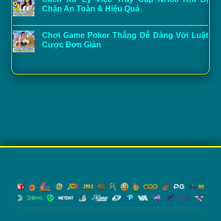
Chặn An Toàn & Hiệu Quả
Chơi Game Poker Thắng Dễ Dàng Với Luật
Cược Đơn Giản