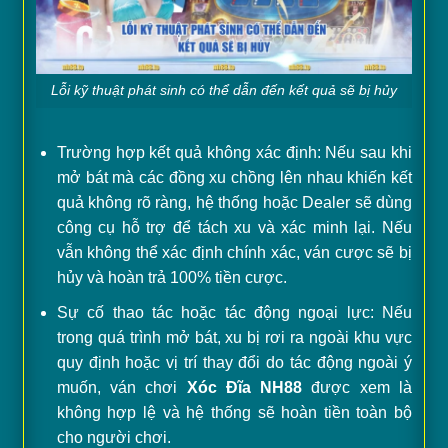
Lỗi kỹ thuật phát sinh có thể dẫn đến kết quả sẽ bị hủy
Trường hợp kết quả không xác định: Nếu sau khi
mở bát mà các đồng xu chồng lên nhau khiến kết
quả không rõ ràng, hệ thống hoặc Dealer sẽ dùng
công cụ hỗ trợ để tách xu và xác minh lại. Nếu
vẫn không thể xác định chính xác, ván cược sẽ bị
hủy và hoàn trả 100% tiền cược.
Sự cố thao tác hoặc tác động ngoại lực: Nếu
trong quá trình mở bát, xu bị rơi ra ngoài khu vực
quy định hoặc vị trí thay đổi do tác động ngoài ý
muốn, ván chơi
Xóc Đĩa NH88
được xem là
không hợp lệ và hệ thống sẽ hoàn tiền toàn bộ
cho người chơi.