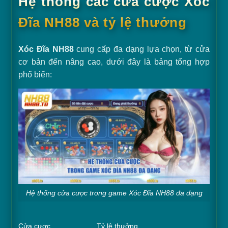
Hệ thống các cửa cược Xóc
Đĩa NH88 và tỷ lệ thưởng
Xóc Đĩa NH88
cung cấp đa dạng lựa chọn, từ cửa
cơ bản đến nâng cao, dưới đây là bảng tổng hợp
phổ biến:
Hệ thống cửa cược trong game Xóc Đĩa NH88 đa dạng
Cửa cược
Tỷ lệ thưởng