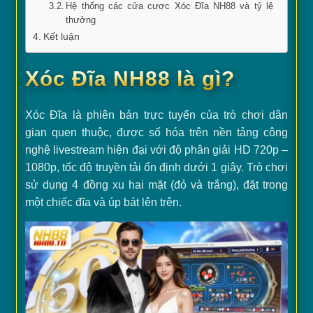
Hệ thống các cửa cược Xóc Đĩa NH88 và tỷ lệ
thưởng
Kết luận
Xóc Đĩa NH88 là gì?
Xóc Đĩa là phiên bản trực tuyến của trò chơi dân
gian quen thuộc, được số hóa trên nền tảng công
nghệ livestream hiện đại với độ phân giải HD 720p –
1080p, tốc độ truyền tải ổn định dưới 1 giây. Trò chơi
sử dụng 4 đồng xu hai mặt (đỏ và trắng), đặt trong
một chiếc đĩa và úp bát lên trên.