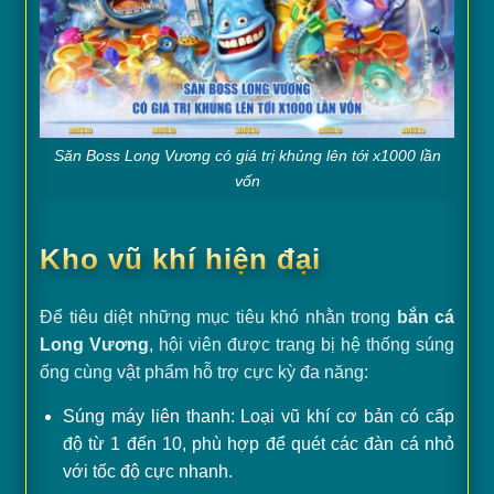
Săn Boss Long Vương có giá trị khủng lên tới x1000 lần
vốn
Kho vũ khí hiện đại
Để tiêu diệt những mục tiêu khó nhằn trong
bắn cá
Long Vương
, hội viên được trang bị hệ thống súng
ống cùng vật phẩm hỗ trợ cực kỳ đa năng:
Súng máy liên thanh: Loại vũ khí cơ bản có cấp
độ từ 1 đến 10, phù hợp để quét các đàn cá nhỏ
với tốc độ cực nhanh.