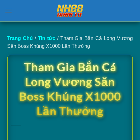
Skip
to
content
Trang Chủ
/
Tin tức
/
Tham Gia Bắn Cá Long Vương
Săn Boss Khủng X1000 Lần Thưởng
Tham Gia Bắn Cá
Long Vương Săn
Boss Khủng X1000
Lần Thưởng