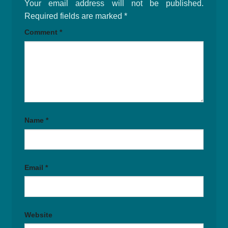
Your email address will not be published.
Required fields are marked
*
Comment
*
Name
*
Email
*
Website