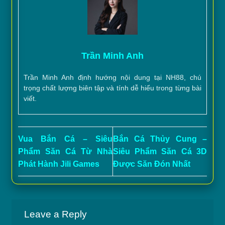
Trần Minh Anh
Trần Minh Anh định hướng nội dung tại NH88, chú
trọng chất lượng biên tập và tính dễ hiểu trong từng bài
viết.
Vua Bắn Cá – Siêu
Bắn Cá Thủy Cung –
Phẩm Săn Cá Từ Nhà
Siêu Phẩm Săn Cá 3D
Phát Hành Jili Games
Được Săn Đón Nhất
Leave a Reply