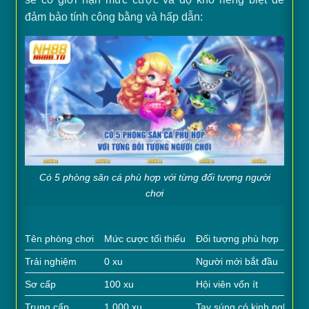
đảm bảo tính công bằng và hấp dẫn:
Có 5 phòng săn cá phù hợp với từng đối tượng người
chơi
Tên phòng chơi
Mức cược tối thiểu
Đối tượng phù hợp
Trải nghiệm
0 xu
Người mới bắt đầu
Sơ cấp
100 xu
Hội viên vốn ít
Trung cấp
1.000 xu
Tay súng có kinh nghiệm