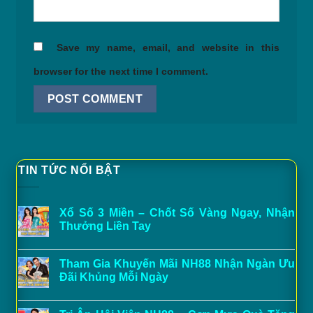
Save my name, email, and website in this
browser for the next time I comment.
TIN TỨC NỔI BẬT
Xổ Số 3 Miền – Chốt Số Vàng Ngay, Nhận
Thưởng Liền Tay
Tham Gia Khuyến Mãi NH88 Nhận Ngàn Ưu
Đãi Khủng Mỗi Ngày