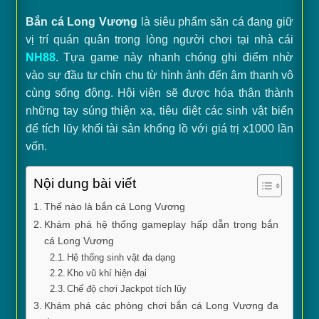
Bắn cá Long Vương
là siêu phẩm săn cá đang giữ
vị trí quán quân trong lòng người chơi tại nhà cái
NH88
. Tựa game này nhanh chóng ghi điểm nhờ
vào sự đầu tư chỉn chu từ hình ảnh đến âm thanh vô
cùng sống động. Hội viên sẽ được hóa thân thành
những tay súng thiện xạ, tiêu diệt các sinh vật biển
để tích lũy khối tài sản khổng lồ với giá trị x1000 lần
vốn.
Nội dung bài viết
Thế nào là bắn cá Long Vương
Khám phá hệ thống gameplay hấp dẫn trong bắn
cá Long Vương
Hệ thống sinh vật đa dạng
Kho vũ khí hiện đại
Chế độ chơi Jackpot tích lũy
Khám phá các phòng chơi bắn cá Long Vương đa