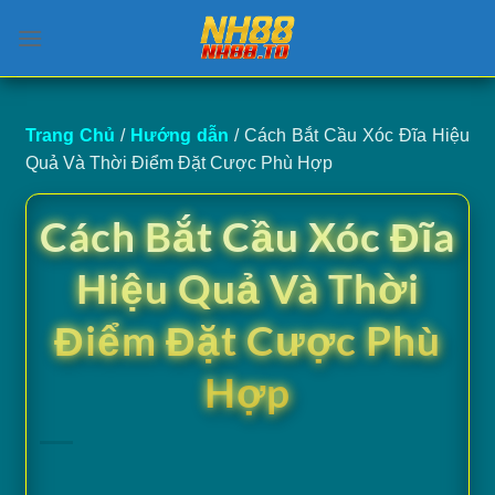
Skip
to
content
Trang Chủ
/
Hướng dẫn
/
Cách Bắt Cầu Xóc Đĩa Hiệu
Quả Và Thời Điểm Đặt Cược Phù Hợp
Cách Bắt Cầu Xóc Đĩa
Hiệu Quả Và Thời
Điểm Đặt Cược Phù
Hợp