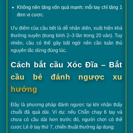
Không nên tăng vốn quá mạnh; mỗi tay chỉ tăng 1
đơn vị cược.
Ưu điểm của cầu bệt là dễ nhận diện, xuất hiện khá
thường xuyên (trung bình 2–3 lần trong 20 ván). Tuy
nhiên, cầu có thể gãy bất ngờ nên cần tuân thủ
nguyên tắc dừng đúng lúc.
Cách bắt cầu Xóc Đĩa – Bắt
cầu bẻ đánh ngược xu
hướng
Đây là phương pháp đánh ngược lại khi nhận thấy
chuỗi đã quá dài. Ví dụ: nếu Chẵn chạy 6 tay và
chưa có cầu dài hơn trước đó, người chơi có thể
cược Lẻ ở tay thứ 7, chiến thuật thường áp dụng: