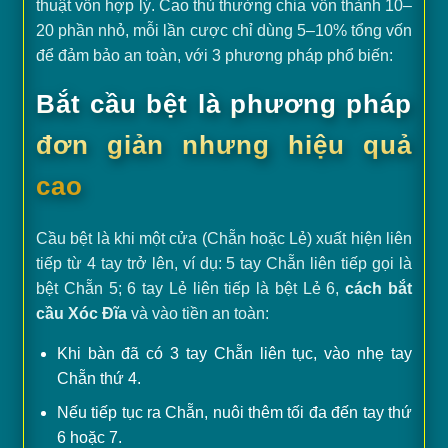
thuật vốn hợp lý. Cao thủ thường chia vốn thành 10–
20 phần nhỏ, mỗi lần cược chỉ dùng 5–10% tổng vốn
để đảm bảo an toàn, với 3 phương pháp phổ biến:
Bắt cầu bệt là phương pháp
đơn giản nhưng hiệu quả
cao
Cầu bệt là khi một cửa (Chẵn hoặc Lẻ) xuất hiện liên
tiếp từ 4 tay trở lên, ví dụ: 5 tay Chẵn liên tiếp gọi là
bệt Chẵn 5; 6 tay Lẻ liên tiếp là bệt Lẻ 6,
cách bắt
cầu Xóc Đĩa
và vào tiền an toàn:
Khi bàn đã có 3 tay Chẵn liên tục, vào nhẹ tay
Chẵn thứ 4.
Nếu tiếp tục ra Chẵn, nuôi thêm tối đa đến tay thứ
6 hoặc 7.