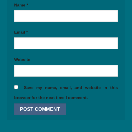
Name
*
Email
*
Website
Save my name, email, and website in this
browser for the next time I comment.