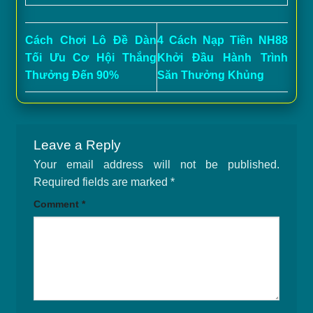
Cách Chơi Lô Đề Dàn
4 Cách Nạp Tiền NH88
Tối Ưu Cơ Hội Thắng
Khởi Đầu Hành Trình
Thưởng Đến 90%
Săn Thưởng Khủng
Leave a Reply
Your email address will not be published.
Required fields are marked
*
Comment
*