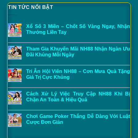
TIN TỨC NỔI BẬT
Xổ Số 3 Miền – Chốt Số Vàng Ngay, Nhận
Thưởng Liền Tay
Tham Gia Khuyến Mãi NH88 Nhận Ngàn Ưu
Đãi Khủng Mỗi Ngày
Tri Ân Hội Viên NH88 – Cơn Mưa Quà Tặng
Giá Trị Cực Khủng
Cách Xử Lý Việc Truy Cập NH88 Khi Bị
Chặn An Toàn & Hiệu Quả
Chơi Game Poker Thắng Dễ Dàng Với Luật
Cược Đơn Giản