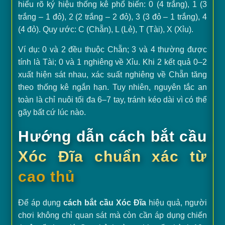
hiểu rõ ký hiệu thống kê phổ biến: 0 (4 trắng), 1 (3
trắng – 1 đỏ), 2 (2 trắng – 2 đỏ), 3 (3 đỏ – 1 trắng), 4
(4 đỏ). Quy ước: C (Chẵn), L (Lẻ), T (Tài), X (Xỉu).
Ví dụ: 0 và 2 đều thuộc Chẵn; 3 và 4 thường được
tính là Tài; 0 và 1 nghiêng về Xỉu. Khi 2 kết quả 0–2
xuất hiện sát nhau, xác suất nghiêng về Chẵn tăng
theo thống kê ngắn hạn. Tuy nhiên, nguyên tắc an
toàn là chỉ nuôi tối đa 6–7 tay, tránh kéo dài vì có thể
gãy bất cứ lúc nào.
Hướng dẫn cách bắt cầu
Xóc Đĩa chuẩn xác từ
cao thủ
Để áp dụng
cách bắt cầu Xóc Đĩa
hiệu quả, người
chơi không chỉ quan sát mà còn cần áp dụng chiến