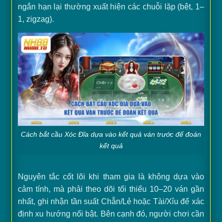
ngắn hạn lại thường xuất hiện các chuỗi lặp (bệt, 1–
1, zigzag).
Cách bắt cầu Xóc Đĩa dựa vào kết quả ván trước để đoán
kết quả
Nguyên tắc cốt lõi khi tham gia là không dựa vào
cảm tính, mà phải theo dõi tối thiểu 10–20 ván gần
nhất, ghi nhận tần suất Chẵn/Lẻ hoặc Tài/Xỉu để xác
định xu hướng nổi bật. Bên cạnh đó, người chơi cần